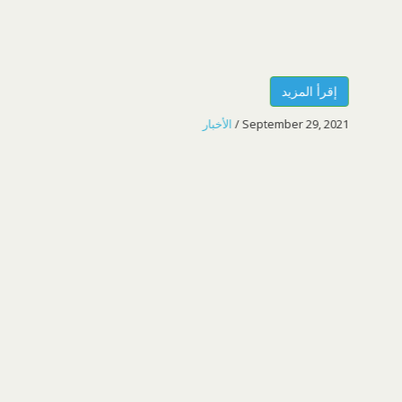
إقرأ المزيد
September 29, 2021
/
الأخبار
نا
أس
تحت
وال
والت
إ
022