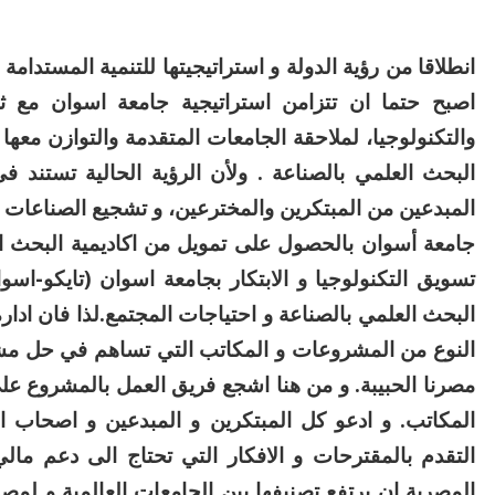
اصبح حتما ان تتزامن استراتيجية جامعة اسوان مع 
والتكنولوجيا، لملاحقة الجامعات المتقدمة والتوازن معها
البحث العلمي بالصناعة
. ولأن الرؤية الحالية تستند فى
المبدعين من المبتكرين والمخترعين، و تشجيع الصناعات ا
جامعة أسوان بالحصول على تمويل من اكاديمية البحث ال
تسويق التكنولوجيا و الابتكار بجامعة اسوان (تايكو-اس
البحث العلمي بالصناعة و احتياجات المجتمع.
لذا فان ادار
النوع من المشروعات و المكاتب التي تساهم في حل مشاكل
مصرنا الحبيبة.
و من هنا اشجع فريق العمل بالمشروع على
المكاتب. و ادعو كل المبتكرين و المبدعين و اصحاب ا
التقدم بالمقترحات و الافكار التي تحتاج الى دعم مالي
المصرية ان يرتفع تصنيفها بين الجامعات العالمية و لم