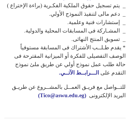
_ يتم تسجيل حقوق الملكية الفكـرية (براءة الإختراع )
_ دعم مالى لتنفيذ النموذج الأولي.
_ إستشارات فنية وعلمية.
_ المشـاركة فى المسابقات المحلية والدولية.
_ تسويق المنتج النهائى.
* يقدم طـلــب الأشتراك فى المسابقة مستوفياً
الوصف التفصيلى للفكرة أو الميزانية المقترحة فى
حالة طلب عمل نموذج أولي عن طريق ملئ نموذج
التقدم على
الـــرابــط الآتــي.
للتــواصل مع فريـق العمــل بالمشــروع عن طريـق
البريد الإلكترونى
(Tico@aswu.edu.eg)