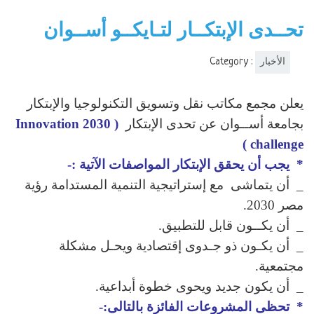
تحــدى الإبتكــار لتـايكــو أســوان
Category :
الأخبار
يعلن مجمع مكاتب نقل وتسويق التكنولوجيا والإبتكار
بجامعة أســوان عن تحدى الإبتكار
( 2030 Innovation
challenge )
* يجب أن يحقق الإبتكار المواصفات الآتية :-
_ أن يتماشى مع إستراتيجية التنمية المستدامة رؤية
مصر 2030.
_ أن يكــون قابل للتطبيق.
_ أن يكـون ذو جـدوى إقتصادية ويحـل مشكلة
مجتمعية.
_ أن يكون جديد ويحوى خطوة أبداعية.
* تحظى المشروعات الفائزة بالتالى:-