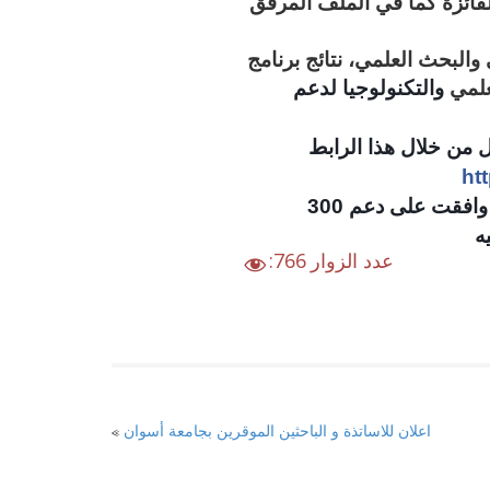
فائزة كما في الملف المرفق
 والبحث العلمي، نتائج برنامج
علمي
والتكنولوجيا لدعم
 من خلال هذا الرابط
ht
وأشار عبدالغفار إلى أن اللجان العلمية بالأكاديمية قد وافقت على دعم 300
:عدد الزوار
766
اعلان للاساتذة و الباحثين الموقرين بجامعة أسوان
«