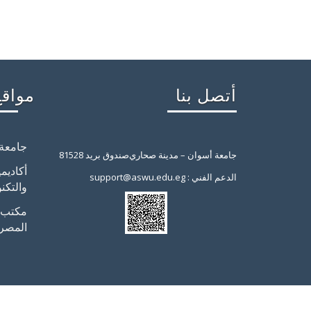
أتصل بنا
مواقع
جامعة
جامعة أسوان – مدينة صحاري
صندوق بريد 81528
أكاديم
support@aswu.edu.eg : الدعم الفني
والتكنو
مكتب ب
المصر