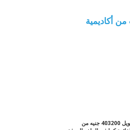
 مشروعات من أكاديمية
جامعة اسوان تفوز ب 6 مشروعات تخرج باجمالي تمويل 403200 جنيه من