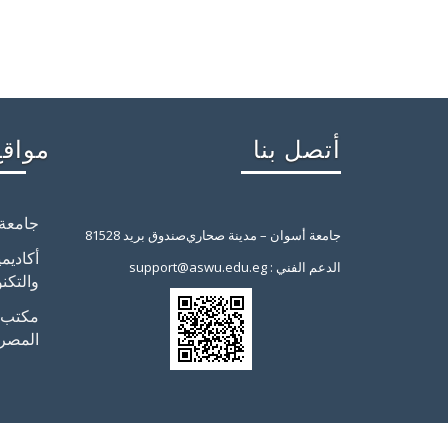
أتصل بنا
مواقع
جامعة
جامعة أسوان – مدينة صحاري
صندوق بريد 81528
أكاديم
support@aswu.edu.eg : الدعم الفني
والتكنو
مكتب ب
المصر